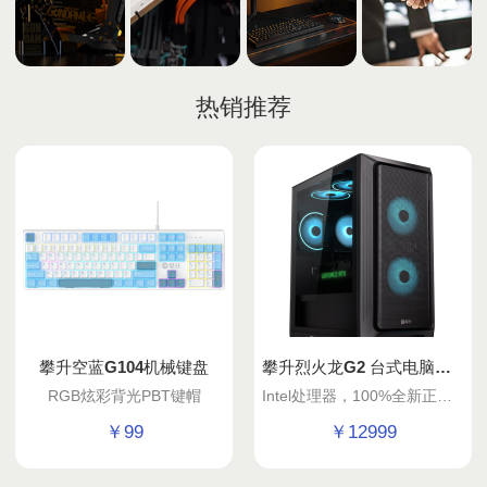
热销推荐
攀升空蓝G104机械键盘
攀升烈火龙G2 台式电脑主机
RGB炫彩背光PBT键帽
Intel处理器，100%全新正版显卡！解锁流畅电竞体验！
￥
99
￥
12999